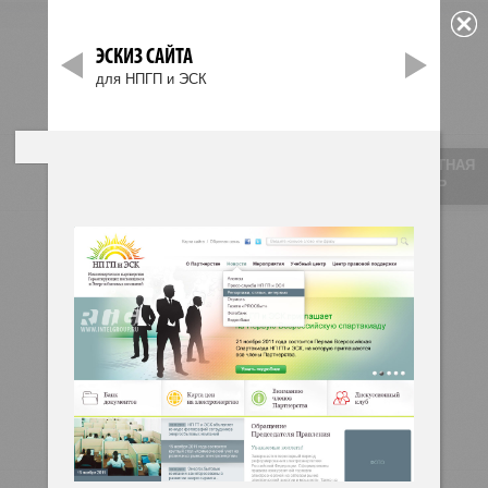
ЭСКИЗ САЙТА
МЕНЮ
для НПГП и ЭСК
Главная
»
Портфолио
»
ОБРАТНАЯ
СВЯЗЬ
САЙТЫ И ПОРТАЛЫ
Сайты и порталы
Мобильные приложения
Графический дизайн
Интерфейсы
3D графика
Изготовление макетов
Иллюстрации
Интернет-магазины
Коммерческая фотосъемка
Электронные издания