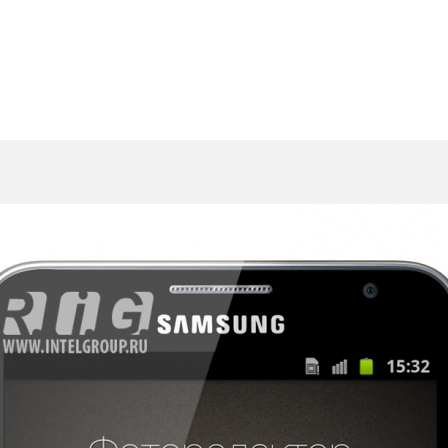
АНИИ
ПОРТФОЛИО
КОНТАКТЫ
ЖЕНИЯ
иложения
Графический дизайн
Интерфейсы
3D графи
ы
Коммерческая фотосъемка
Электронные издания