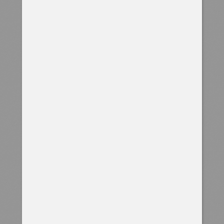
МАКЕТ ПС-220КВ МОГОЧА
для ОАО "НТЦ ФСК ЕЭС"