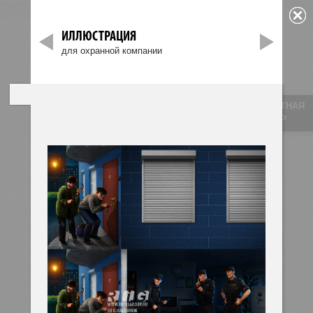
ИЛЛЮСТРАЦИЯ
МЕНЮ
для охранной компании
Главная
»
Портфолио
»
ОБРАТНАЯ
СВЯЗЬ
ИЛЛЮСТРАЦИИ
Сайты и порталы
Мобильные приложения
Графический дизайн
Интерфейсы
3D графика
Изготовление макетов
Иллюстрации
Интернет-магазины
Коммерческая фотосъемка
Электронные издания