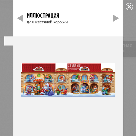
ИЛЛЮСТРАЦИЯ
МЕНЮ
для жестяной коробки
Главная
»
Портфолио
»
ОБРАТНАЯ
СВЯЗЬ
ИЛЛЮСТРАЦИИ
Сайты и порталы
Мобильные приложения
Графический дизайн
Интерфейсы
3D графика
Изготовление макетов
Иллюстрации
Интернет-магазины
Коммерческая фотосъемка
Электронные издания